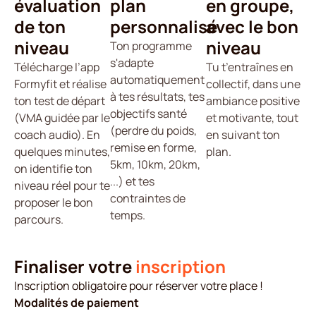
plan
évaluation
en groupe,
personnalisé
de ton
avec le bon
niveau
niveau
Ton programme
s'adapte
Télécharge l’app
Tu t’entraînes en
automatiquement
Formyfit et réalise
collectif, dans une
à tes résultats, tes
ton test de départ
ambiance positive
objectifs santé
(VMA guidée par le
et motivante, tout
(perdre du poids,
coach audio). En
en suivant ton
remise en forme,
quelques minutes,
plan.
5km, 10km, 20km,
on identifie ton
...) et tes
niveau réel pour te
contraintes de
proposer le bon
temps.
parcours.
Finaliser votre
inscription
Inscription obligatoire pour réserver votre place !
Modalités de paiement