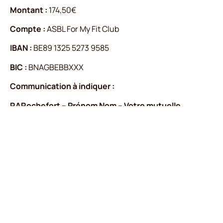
Montant :
174,50€
Compte :
ASBL For My Fit Club
IBAN :
BE89 1325 5273 9585
BIC :
BNAGBEBBXXX
Communication à indiquer :
RARochefort – Prénom Nom – Votre mutuelle
Exemple :
RARochefort – Usain Bolt – Solidaris
Si vous ne souhaitez pas d’attestation mutuelle, ou si
vous l’avez déjà demandée via un autre club, merci
d’indiquer
“pas d’attest”
.