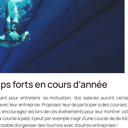
ps forts en cours d’année
ant pour entretenir sa motivation. Vos salariés auront cert
 avec leur entreprise. Proposez-leur de participer à des courses
t encouragez-les lors de ces événements pour leur montrer votr
la course à pied, il peut par exemple s’agir d’une course de dix 
 possible d’organiser des tournois avec d’autres entreprises !