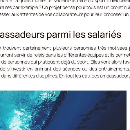
ence et à quels moments. Veulent-ils faire du sport individuell
raires par exemple ? Un projet pensé pour tous est un projet qui 
resser aux attentes de vos collaborateurs pour leur proposer un
sadeurs parmi les salariés
 se trouvent certainement plusieurs personnes très motivées p
ront servir de relais dans les différentes équipes et ils permet
t de personnes qui pratiquent déjà du sport. Elles vont alors favo
r de s’investir en animant des séances ou des entraînement
on dans différentes disciplines. En tout les cas, ces ambassadeu