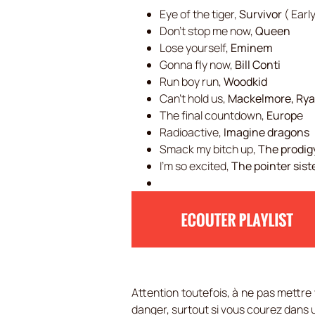
Eye of the tiger,
Survivor
( Earl
Don’t stop me now,
Queen
Lose yourself,
Eminem
Gonna fly now,
Bill Conti
Run boy run,
Woodkid
Can’t hold us,
Mackelmore, Ryan
The final countdown,
Europ
e
Radioactive,
Imagine dragons
Smack my bitch up,
The prodig
I’m so excited,
The pointer sist
Attention toutefois, à ne pas mettr
danger, surtout si vous courez dans