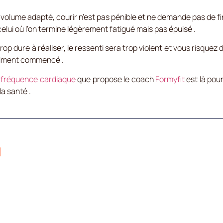
 volume adapté, courir n’est pas pénible et ne demande pas de f
lui où l’on termine légèrement fatigué mais pas épuisé .
trop dure à réaliser, le ressenti sera trop violent et vous risque
vraiment commencé .
s
fréquence cardiaque
que propose le coach
Formyfit
est là pour
a santé .