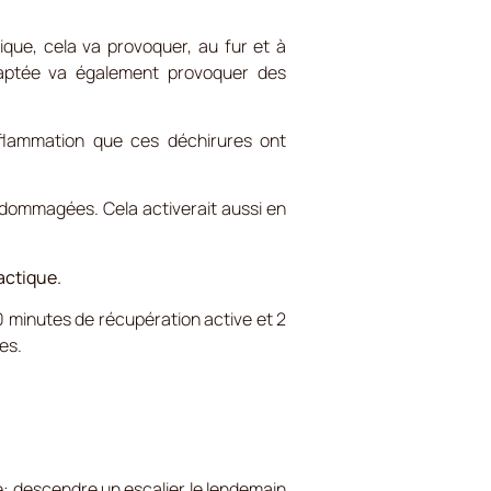
ique, cela va provoquer, au fur et à
daptée va également provoquer des
inflammation que ces déchirures ont
dommagées. Cela activerait aussi en
lactique.
20 minutes de récupération active et 2
es.
: descendre un escalier le lendemain