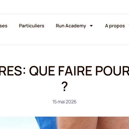
ises
Particuliers
Run Academy
A propos
ES: QUE FAIRE POUR 
?
15 mai 2026